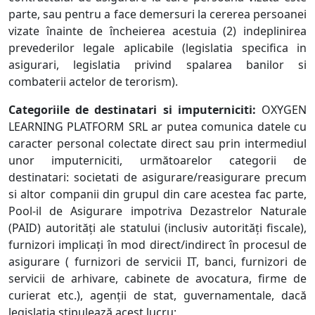
parte, sau pentru a face demersuri la cererea persoanei
vizate înainte de încheierea acestuia (2) indeplinirea
prevederilor legale aplicabile (legislatia specifica in
asigurari, legislatia privind spalarea banilor si
combaterii actelor de terorism).
Categoriile de destinatari si imputerniciti:
OXYGEN
LEARNING PLATFORM SRL ar putea comunica datele cu
caracter personal colectate direct sau prin intermediul
unor imputerniciti, următoarelor categorii de
destinatari: societati de asigurare/reasigurare precum
si altor companii din grupul din care acestea fac parte,
Pool-il de Asigurare impotriva Dezastrelor Naturale
(PAID) autorități ale statului (inclusiv autorități fiscale),
furnizori implicați în mod direct/indirect în procesul de
asigurare ( furnizori de servicii IT, banci, furnizori de
servicii de arhivare, cabinete de avocatura, firme de
curierat etc.), agenții de stat, guvernamentale, dacă
legislația stipulează acest lucru;