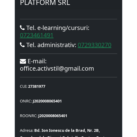
PLATFORM SRL
Tel. e-learning/cursuri:
0723461491
Tel. administrativ:
0729330270
E-mail:
office.activstil@gmail.com
CUI:
27381977
ONRC:
J2020008065401
ROONRC:
J2020008065401
Adresa:
Bd. Ion Ionescu de la Brad, Nr. 2B,