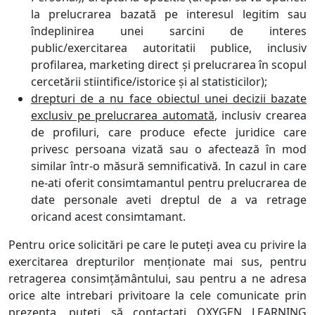
la prelucrarea bazată pe interesul legitim sau
îndeplinirea unei sarcini de interes
public/exercitarea autoritatii publice, inclusiv
profilarea, marketing direct și prelucrarea în scopul
cercetării stiintifice/istorice și al statisticilor);
drepturi de a nu face obiectul unei decizii bazate
exclusiv pe prelucrarea automată
, inclusiv crearea
de profiluri, care produce efecte juridice care
privesc persoana vizată sau o afectează în mod
similar într-o măsură semnificativă. In cazul in care
ne-ati oferit consimtamantul pentru prelucrarea de
date personale aveti dreptul de a va retrage
oricand acest consimtamant.
Pentru orice solicitări pe care le puteți avea cu privire la
exercitarea drepturilor menționate mai sus, pentru
retragerea consimțământului, sau pentru a ne adresa
orice alte intrebari privitoare la cele comunicate prin
prezenta, puteți să contactați OXYGEN LEARNING