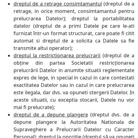
dreptul de a retrage consimtamantul
(dreptul de a
retrage, in orice moment, consimtamantul pentru
prelucrarea Datelor); dreptul la portabilitatea
datelor (dreptul de a primi Datele pe care le-ati
furnizat într-un format structurat, care poate fi citit
automat si dreptul de a solicita ca Datele sa fie
transmite altui operator);
dreptul la restrictionarea prelucrarii
(dreptul de a
obține din partea Societatii restricționarea
prelucrării Datelor in anumite situatii reglementate
expres de lege, in special in cazul in care contestati
exactitatea Datelor sau in cazul in care prelucrarea
este ilegala, dar dvs. va opuneti stergerii Datelor. In
aceste situatii, cu exceptia stocarii, Datele nu vor
mai fi prelucrate);
dreptul de a depune plangere
(dreptul dvs. de a
depune plangere la Autoritatea Nationala de
Supraveghere a Prelucrarii Datelor cu Caracter
Personal); dreptul la opozitie (dreptul să va opuneti