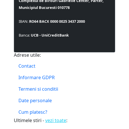
Complexul de Birouri Gabrielle Center, Parter,
Municipiul Bucuresti 010778
IBAN:
RO64 BACX 0000 0025 3437 2000
Banca:
UCB - UniCreditBank
Adrese utile:
Contact
Informare GDPR
Termeni si conditii
Date personale
Cum platesc?
Ultimele stiri -
vezi toate
: